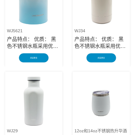
WJ5621
WJ34
产品特点： 优质： 黑
产品特点： 优质： 黑
色不锈钢水瓶采用优质
色不锈钢水瓶采用优质
防锈不锈钢制成，是长
防锈不锈钢制成，是长
阅读更多
阅读更多
期使用的可靠物品。多
期使用的可靠物品。多
层保护使绝缘的黑色不
层保护使绝缘的黑色不
锈钢水瓶架坚固耐用，
锈钢水瓶架坚固耐用，
可防止意外跌落或撞击
可防止意外跌落或撞击
造成破损。长容器对您
造成破损。长容器对您
有很大帮助，让您在理
有很大帮助，让您在理
想的温度下享用饮品。
想的温度下享用饮品。
在旅途中： 无论您想要
在旅途中： 无论您想要
露营和远足的黑色不锈
露营和远足的黑色不锈
钢水瓶、通勤水杯，还
钢水瓶、通勤水杯，还
是只想可持续地补充水
是只想可持续地补充水
WJ29
12oz和14oz不锈钢热升华酒