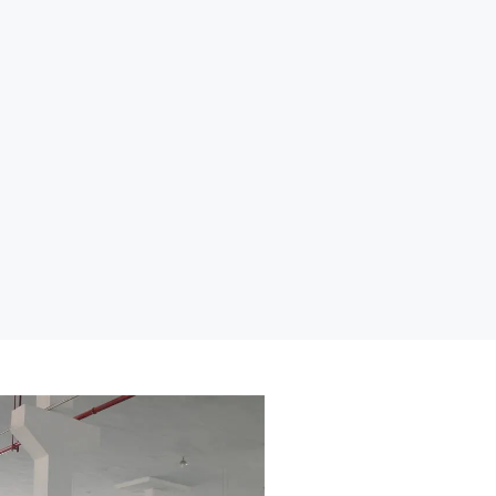
气转印，水转印等。 打
标方式：产品支持贴牌
生产。丝网印刷，激光
雕刻，浮雕logo，热转
印，4D打印，热升华转
印等。 包装：格板箱，
白盒，彩盒，圆纸筒，
展示架等