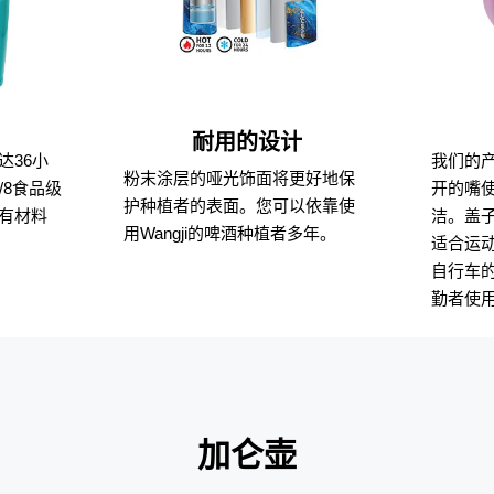
耐用的设计
达36小
我们的
粉末涂层的哑光饰面将更好地保
/8食品级
开的嘴
护种植者的表面。您可以依靠使
有材料
洁。盖
用Wangji的啤酒种植者多年。
适合运
自行车
勤者使
加仑壶