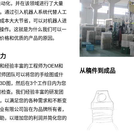
倡自动化，并在该领域进行了大量
刻，浮雕徽标，热转
印，4D打印，热升华转
印，4D打印，升华转印
印等。 包装：格板箱，
。通过引入机器人系统代替人工
等。 包装盒： 鸡蛋
白盒，彩盒，圆纸筒，
成本大大节省，可以对机器人进
箱，白盒，自定义颜色
展示架等
度操作。这就是为什么我们可以一
盒，圆柱盒，展示盒等
价格和优质的产品的原因。
能力
和经验丰富的工程师为OEM和
从稿件到成品
程师团队可以将您的手绘图或什
3D图，然后在3个工作日内为您
供检查。我们经验丰富的研发团
，以满足您的各种需求和不断变
业有限公司旨在为品牌所有者，
助，以增加您的利润并简化您的