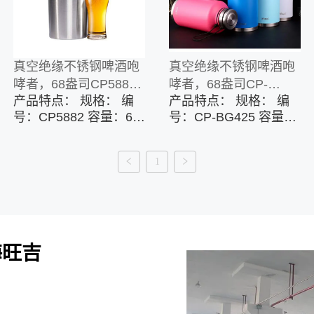
气转印，水转印等。 打
气转印，水转印等。 打
标方式：产品支持贴牌
标方式：产品支持贴牌
生产。丝网印刷，激光
生产。丝网印刷，激光
雕刻，浮雕logo，热转
雕刻，浮雕logo，热转
真空绝缘不锈钢啤酒咆
真空绝缘不锈钢啤酒咆
印，4D打印，热升华转
印，4D打印，热升华转
哮者，68盎司CP5882
哮者，68盎司CP-
印等。 包装：格板箱，
印等。 包装：格板箱，
产品特点： 规格： 编
产品特点： 规格： 编
2升
BG425 2公升
白盒，彩盒，圆纸筒，
白盒，彩盒，圆纸筒，
号：CP5882 容量：68
号：CP-BG425 容量：
展示架等
展示架等
盎司/ 2公升 主要材料：
68盎司/ 2公升 主要材
18/8 304高级不锈钢 特
料：18/8 304高级不锈
1
征： 啤酒爱好者的啤酒
钢 特征： 啤酒爱好者
种植者 防漏和防溅盖
的啤酒种植者 防漏和防
双层真空隔热 无BAP
溅盖 双层真空隔热 无
自定义选项： 表面处
BAP 自定义选项： 表
理： 拉丝不锈钢，喷
面处理：抛光，喷漆，
涂，粉末涂料，UV涂
喷塑，UV打印，气转
海旺吉
料，水转印，气体转印
印，水转印等。 打标方
等。 商标： 我们可以
式：产品支持贴牌生
自定义您自己的品牌徽
产。丝网印刷，激光雕
标。丝网印刷，激光雕
刻，浮雕logo，热转