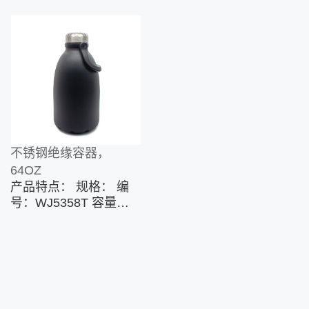
不锈钢绝缘容器，
64OZ
产品特点： 规格： 编
号：WJ5358T 容量：
64盎司/ 2000毫升 主要
材料：优质不锈钢304
特征： 真空绝缘 大嘴
巴 无双酚A 自定义选
项： 表面处理：抛光，
喷漆，喷塑，UV打印，