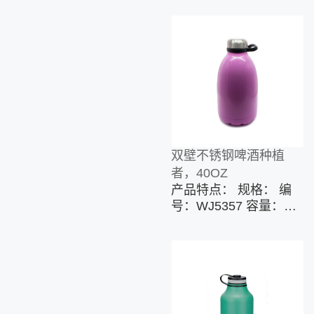
双壁不锈钢啤酒种植
者，40OZ
产品特点： 规格： 编
号：WJ5357 容量：40
盎司/ 1200毫升 主要材
料：18/8不锈钢 特征：
不锈钢绝缘 无BPA /
BPS 只能手洗 自定义
选项： 表面处理：抛
光，喷漆，喷塑，UV打