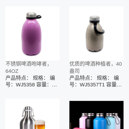
不锈钢啤酒咆哮者，
优质的啤酒种植者，40
64OZ
盎司
产品特点： 规格： 编
产品特点： 规格： 编
号：WJ5358 容量：64
号：WJ5357T1 容量：
盎司/ 2000毫升 主要材
40盎司/ 1200毫升 主要
料：食品级不锈钢304
材料：优质不锈钢304
特征： 真空绝缘 大嘴
特征： 不锈钢绝缘 无
巴 带把手 自定义选
汗 无忧保湿 自定义选
项： 表面处理：抛光，
项： 表面处理：抛光，
喷漆，喷塑，UV打印，
喷漆，喷塑，UV打印，