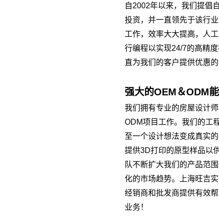
自2002年以来，我们提
印，4D打印，热升华转
印等。 包装：格板箱，
投资，并一直领先于该行业
白盒，彩盒，圆纸筒，
工作，效率大大提高，人工
展示架等
行编程以实现24/7的高精
直为我们的客户提供优惠的
强大的OEM＆ODM
我们拥有专业的房屋设计师
ODM项目工作。我们的工
至一个设计想法变成真实的
提供3D打印的原型样品以
队不断扩大我们的产品范围
化的市场趋势。上海旺吉实
经销商和批发商提供有效帮
业务！