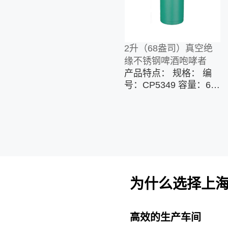
印，气转印，水转印
等。 打标方式：产品支
持贴牌生产。丝网印
刷，激光雕刻，浮雕
2升（68盎司）真空绝
logo，热转印，4D打
缘不锈钢啤酒咆哮者
印，热升华转印等。 包
产品特点： 规格： 编
装：格板箱，白盒，彩
号：CP5349 容量：68
盒，圆纸筒，展示架等
盎司/ 2000毫升 主要材
料：18/8 304高级不锈
钢 特征： 啤酒爱好者
的啤酒种植者 防漏和防
溅盖 双层真空隔热 无
BAP 自定义选项： 表
面处理：抛光，喷漆，
喷塑，UV打印，气转
为什么选择上
印，水转印等。 打标方
式：产品支持贴牌生
产。丝网印刷，激光雕
高效的生产车间
刻，浮雕logo，热转