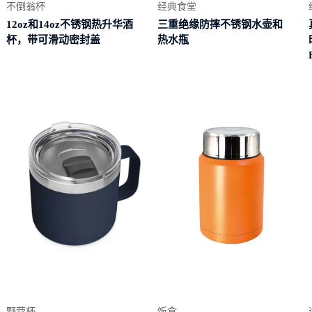
不倒翁杯
经典食堂
12oz和14oz不锈钢热升华酒
三重绝缘防摔不锈钢水壶和
杯，带可滑动密封盖
热水瓶
阅读
阅读更
多
更多
野营杯
饭盒