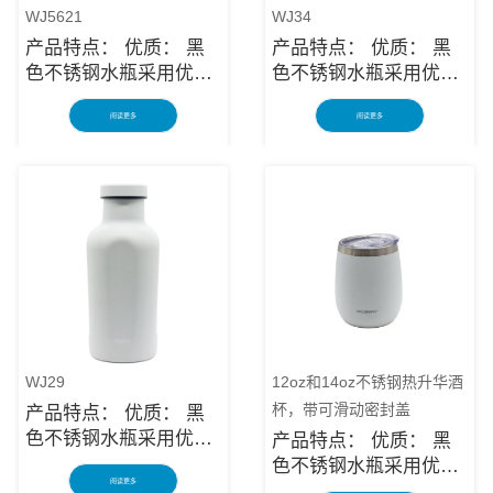
WJ5621
WJ34
产品特点： 优质： 黑
产品特点： 优质： 黑
色不锈钢水瓶采用优质
色不锈钢水瓶采用优质
防锈不锈钢制成，是长
防锈不锈钢制成，是长
阅读更多
阅读更多
期使用的可靠物品。多
期使用的可靠物品。多
层保护使绝缘的黑色不
层保护使绝缘的黑色不
锈钢水瓶架坚固耐用，
锈钢水瓶架坚固耐用，
可防止意外跌落或撞击
可防止意外跌落或撞击
造成破损。长容器对您
造成破损。长容器对您
有很大帮助，让您在理
有很大帮助，让您在理
想的温度下享用饮品。
想的温度下享用饮品。
在旅途中： 无论您想要
在旅途中： 无论您想要
露营和远足的黑色不锈
露营和远足的黑色不锈
钢水瓶、通勤水杯，还
钢水瓶、通勤水杯，还
是只想可持续地补充水
是只想可持续地补充水
WJ29
12oz和14oz不锈钢热升华酒
分，黑色不锈钢水瓶都
分，黑色不锈钢水瓶都
杯，带可滑动密封盖
产品特点： 优质： 黑
有适合您的不锈钢水
有适合您的不锈钢水
色不锈钢水瓶采用优质
产品特点： 优质： 黑
瓶！ 安全便捷： 黑色
瓶！ 安全便捷： 黑色
防锈不锈钢制成，是长
色不锈钢水瓶采用优质
不锈钢水瓶由无毒材料
不锈钢水瓶由无毒材料
阅读更多
期使用的可靠物品。多
防锈不锈钢制成，是长