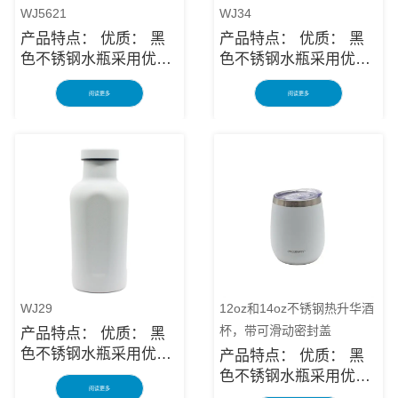
WJ5621
WJ34
产品特点： 优质： 黑
产品特点： 优质： 黑
色不锈钢水瓶采用优质
色不锈钢水瓶采用优质
防锈不锈钢制成，是长
防锈不锈钢制成，是长
阅读更多
阅读更多
期使用的可靠物品。多
期使用的可靠物品。多
层保护使绝缘的黑色不
层保护使绝缘的黑色不
锈钢水瓶架坚固耐用，
锈钢水瓶架坚固耐用，
可防止意外跌落或撞击
可防止意外跌落或撞击
造成破损。长容器对您
造成破损。长容器对您
有很大帮助，让您在理
有很大帮助，让您在理
想的温度下享用饮品。
想的温度下享用饮品。
在旅途中： 无论您想要
在旅途中： 无论您想要
露营和远足的黑色不锈
露营和远足的黑色不锈
钢水瓶、通勤水杯，还
钢水瓶、通勤水杯，还
是只想可持续地补充水
是只想可持续地补充水
WJ29
12oz和14oz不锈钢热升华酒
分，黑色不锈钢水瓶都
分，黑色不锈钢水瓶都
杯，带可滑动密封盖
产品特点： 优质： 黑
有适合您的不锈钢水
有适合您的不锈钢水
色不锈钢水瓶采用优质
产品特点： 优质： 黑
瓶！ 安全便捷： 黑色
瓶！ 安全便捷： 黑色
防锈不锈钢制成，是长
色不锈钢水瓶采用优质
不锈钢水瓶由无毒材料
不锈钢水瓶由无毒材料
阅读更多
期使用的可靠物品。多
防锈不锈钢制成，是长