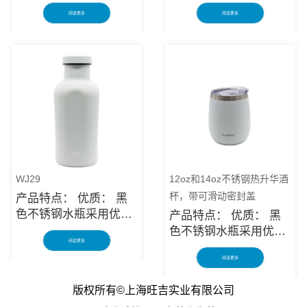
防锈不锈钢制成，是长
防锈不锈钢制成，是长
阅读更多
阅读更多
期使用的可靠物品。多
期使用的可靠物品。多
层保护使绝缘的黑色不
层保护使绝缘的黑色不
锈钢水瓶架坚固耐用，
锈钢水瓶架坚固耐用，
可防止意外跌落或撞击
可防止意外跌落或撞击
造成破损。长容器对您
造成破损。长容器对您
有很大帮助，让您在理
有很大帮助，让您在理
想的温度下享用饮品。
想的温度下享用饮品。
在旅途中： 无论您想要
在旅途中： 无论您想要
露营和远足的黑色不锈
露营和远足的黑色不锈
钢水瓶、通勤水杯，还
钢水瓶、通勤水杯，还
是只想可持续地补充水
是只想可持续地补充水
WJ29
12oz和14oz不锈钢热升华酒
分，黑色不锈钢水瓶都
分，黑色不锈钢水瓶都
杯，带可滑动密封盖
产品特点： 优质： 黑
有适合您的不锈钢水
有适合您的不锈钢水
色不锈钢水瓶采用优质
产品特点： 优质： 黑
瓶！ 安全便捷： 黑色
瓶！ 安全便捷： 黑色
防锈不锈钢制成，是长
色不锈钢水瓶采用优质
不锈钢水瓶由无毒材料
不锈钢水瓶由无毒材料
阅读更多
期使用的可靠物品。多
防锈不锈钢制成，是长
制成，适用于所有饮料
制成，适用于所有饮料
层保护使绝缘的黑色不
阅读更多
期使用的可靠产品。多
类型。我们的双层保温
类型。我们的双层保温
锈钢水瓶架坚固耐用，
层保护使黑色不锈钢保
水瓶足够大，可以容纳
水瓶足够大，可以容纳
版权所有©上海旺吉实业有限公司
可防止意外跌落或撞击
温水瓶架坚固耐用，并
所有标准尺寸的啤酒瓶
所有标准尺寸的啤酒瓶